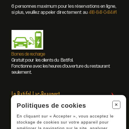
6 personnes maximum pour les réservations en ligne,
si plus, veuillez appeler directement au
418-841-0414#1
Bornes de recharge
Gratuit pour les clients du Batifol.
Fonctionne avec les heures d'ouverture du restaurant
seulement.
Le Batifol
Lac-Beauport
+
Politiques de cookies
995 Boul. du Lac
Lac-Beauport, QC
En cliquant sur « Accepter », vous acceptez le
G3B 0W6
stockage de cookies sur votre appareil pour
418-841-0414#1
améliorer la navigation sur le site, analyser